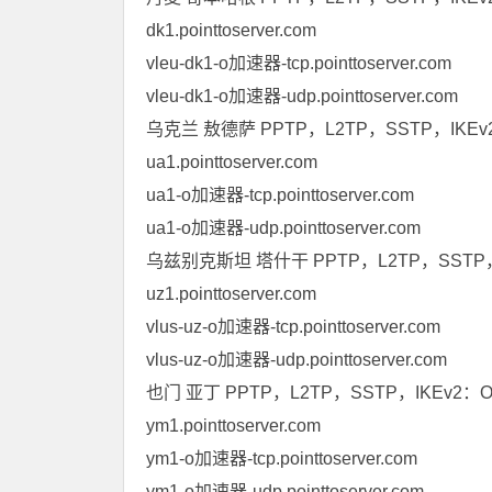
dk1.pointtoserver.com
vleu-dk1-o加速器-tcp.pointtoserver.com
vleu-dk1-o加速器-udp.pointtoserver.com
乌克兰 敖德萨 PPTP，L2TP，SSTP，IKE
ua1.pointtoserver.com
ua1-o加速器-tcp.pointtoserver.com
ua1-o加速器-udp.pointtoserver.com
乌兹别克斯坦 塔什干 PPTP，L2TP，SSTP，I
uz1.pointtoserver.com
vlus-uz-o加速器-tcp.pointtoserver.com
vlus-uz-o加速器-udp.pointtoserver.com
也门 亚丁 PPTP，L2TP，SSTP，IKEv2：
ym1.pointtoserver.com
ym1-o加速器-tcp.pointtoserver.com
ym1-o加速器-udp.pointtoserver.com