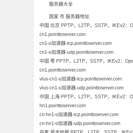
服务器大全
国家 市 服务器地址
中国 北京 PPTP，L2TP，SSTP，IKEv2：
cn1.pointtoserver.com
cn1-o加速器-tcp.pointtoserver.com
cn1-o加速器-udp.pointtoserver.com
中国 粤 PPTP，L2TP，SSTP，IKEv2：Op
cn1.pointtoserver.com
vlus-cn1-o加速器-tcp.pointtoserver.com
vlus-cn1-o加速器-udp.pointtoserver.com
中国 上海 PPTP，L2TP，SSTP，IKEv2：O
hn1.pointtoserver.com
cn-hn1-o加速器-tcp.pointtoserver.com
cn-hn1-o加速器-udp.pointtoserver.com
丹麦 哥本哈根 PPTP，L2TP，SSTP，IKEv2