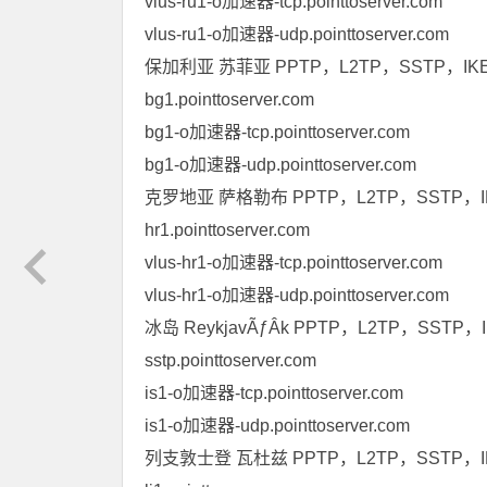
vlus-ru1-o加速器-tcp.pointtoserver.com
vlus-ru1-o加速器-udp.pointtoserver.com
保加利亚 苏菲亚 PPTP，L2TP，SSTP，IK
bg1.pointtoserver.com
bg1-o加速器-tcp.pointtoserver.com
bg1-o加速器-udp.pointtoserver.com
克罗地亚 萨格勒布 PPTP，L2TP，SSTP，IK
hr1.pointtoserver.com
vlus-hr1-o加速器-tcp.pointtoserver.com
vlus-hr1-o加速器-udp.pointtoserver.com
冰岛 ReykjavÃƒÂk PPTP，L2TP，SSTP
sstp.pointtoserver.com
is1-o加速器-tcp.pointtoserver.com
is1-o加速器-udp.pointtoserver.com
列支敦士登 瓦杜兹 PPTP，L2TP，SSTP，I