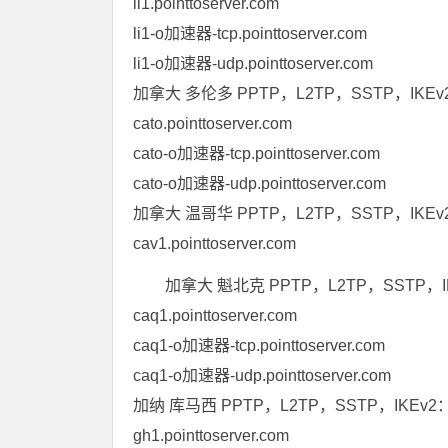
li1.pointtoserver.com
li1-o加速器-tcp.pointtoserver.com
li1-o加速器-udp.pointtoserver.com
加拿大 多伦多 PPTP，L2TP，SSTP，IKE
cato.pointtoserver.com
cato-o加速器-tcp.pointtoserver.com
cato-o加速器-udp.pointtoserver.com
加拿大 温哥华 PPTP，L2TP，SSTP，IKE
cav1.pointtoserver.com
加拿大 魁北克 PPTP，L2TP，SSTP，I
caq1.pointtoserver.com
caq1-o加速器-tcp.pointtoserver.com
caq1-o加速器-udp.pointtoserver.com
加纳 库马西 PPTP，L2TP，SSTP，IKEv2
gh1.pointtoserver.com