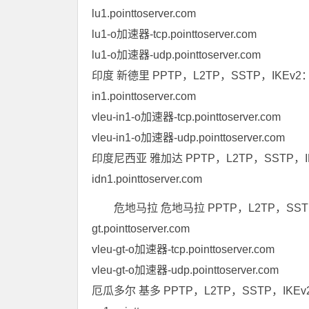
lu1.pointtoserver.com
lu1-o加速器-tcp.pointtoserver.com
lu1-o加速器-udp.pointtoserver.com
印度 新德里 PPTP，L2TP，SSTP，IKEv2：
in1.pointtoserver.com
vleu-in1-o加速器-tcp.pointtoserver.com
vleu-in1-o加速器-udp.pointtoserver.com
印度尼西亚 雅加达 PPTP，L2TP，SSTP，I
idn1.pointtoserver.com
危地马拉 危地马拉 PPTP，L2TP，SSTP
gt.pointtoserver.com
vleu-gt-o加速器-tcp.pointtoserver.com
vleu-gt-o加速器-udp.pointtoserver.com
厄瓜多尔 基多 PPTP，L2TP，SSTP，IKE