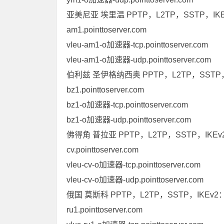
亚美尼亚 埃里温 PPTP，L2TP，SSTP，IKEv
am1.pointtoserver.com
vleu-am1-o加速器-tcp.pointtoserver.com
vleu-am1-o加速器-udp.pointtoserver.com
伯利兹 圣伊格纳西奥 PPTP，L2TP，SSTP，
bz1.pointtoserver.com
bz1-o加速器-tcp.pointtoserver.com
bz1-o加速器-udp.pointtoserver.com
佛得角 普拉亚 PPTP，L2TP，SSTP，IKEv2
cv.pointtoserver.com
vleu-cv-o加速器-tcp.pointtoserver.com
vleu-cv-o加速器-udp.pointtoserver.com
俄国 莫斯科 PPTP，L2TP，SSTP，IKEv2
ru1.pointtoserver.com