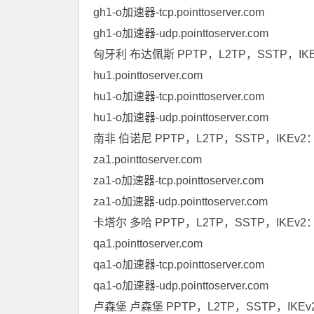
gh1-o加速器-tcp.pointtoserver.com
gh1-o加速器-udp.pointtoserver.com
匈牙利 布达佩斯 PPTP，L2TP，SSTP，IK
hu1.pointtoserver.com
hu1-o加速器-tcp.pointtoserver.com
hu1-o加速器-udp.pointtoserver.com
南非 伯诺尼 PPTP，L2TP，SSTP，IKEv2
za1.pointtoserver.com
za1-o加速器-tcp.pointtoserver.com
za1-o加速器-udp.pointtoserver.com
卡塔尔 多哈 PPTP，L2TP，SSTP，IKEv2
qa1.pointtoserver.com
qa1-o加速器-tcp.pointtoserver.com
qa1-o加速器-udp.pointtoserver.com
卢森堡 卢森堡 PPTP，L2TP，SSTP，IKE